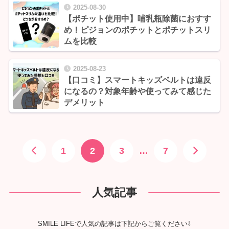
2025-08-30
【ポチット使用中】哺乳瓶除菌におすす
め！ピジョンのポチットとポチットスリ
ムを比較
2025-08-23
【口コミ】スマートキッズベルトは違反
になるの？対象年齢や使ってみて感じた
デメリット
1
2
3
…
7
人気記事
SMILE LIFEで人気の記事は下記からご覧ください⇩